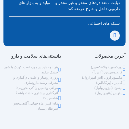
دیابت ، ضد دردهای مخدر و غیر مخدر و… تولید و به بازار های
دارویی داخل و خارج عرضه کند .
شبکه های اجتماعی
آخرین محصولات
دانستنی‌های سلامت و دارو
دپرکسین (ونلافکسین)
هر آنچه باید در مورد تغذیه کودک با شیر
کاردیوسپرین (آ.اس.آ)
خشک بدانید
مکسوپرازول (اس امپرازول)
روز داروساز و علت نام گذاری و
گاباپرل (پرگابالین)
معرفی رشته داروسازی
بیسوتا (بیزوپرولول)
مولتی ویتامین را کی بخوریم تا
پنتوس (پنتوپرازول)
اثرگذاری بیشتری داشته باشد؟
شاخص UV
ماه اکتبر؛ ماه جهانی آگاهی‌بخش
سرطان پستان